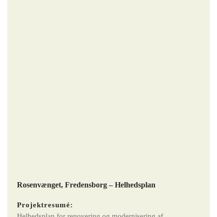
Rosenvænget, Fredensborg – Helhedsplan
Projektresumé:
Helhedsplan for renovering og modernisering af