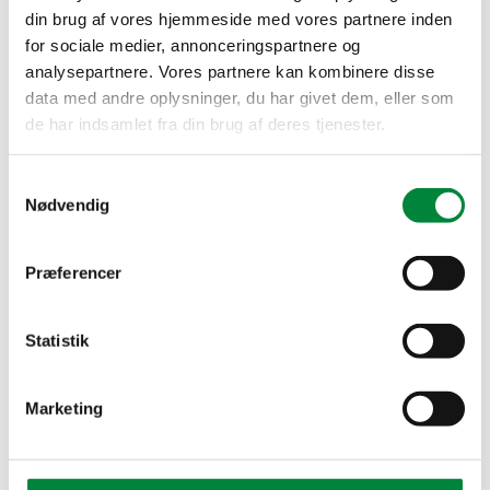
Trafiksanering, fartdæmpning, trafiksikkerhedstiltag og
din brug af vores hjemmeside med vores partnere inden
ombygning af signalanlæg
for sociale medier, annonceringspartnere og
Bygherre:
analysepartnere. Vores partnere kan kombinere disse
Gribskov Kommune
data med andre oplysninger, du har givet dem, eller som
de har indsamlet fra din brug af deres tjenester.
Projektperiode:
2022-2025
Samtykkevalg
LÆS MERE
Nødvendig
Præferencer
Statistik
Marketing