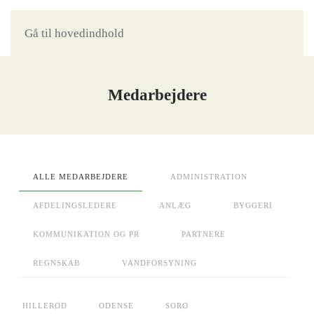
Gå til hovedindhold
Medarbejdere
ALLE MEDARBEJDERE
ADMINISTRATION
AFDELINGSLEDERE
ANLÆG
BYGGERI
KOMMUNIKATION OG PR
PARTNERE
REGNSKAB
VANDFORSYNING
HILLERØD
ODENSE
SORØ