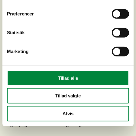
Præferencer
Seniorfællesskab Jernalderen, Holbæk
Statistik
Marketing
Tillad alle
Tillad valgte
Afvis
Fuglebjerg Skole – Udskiftning af tag