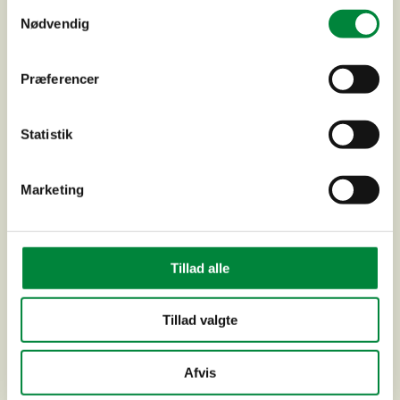
Samtykkevalg
Nødvendig
Præferencer
Seniorfællesskab Jernalderen, Holbæk
Statistik
Marketing
Tillad alle
Tillad valgte
Afvis