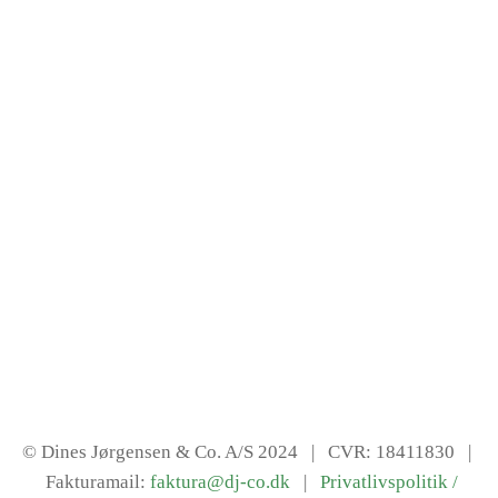
© Dines Jørgensen & Co. A/S 2024
| CVR: 18411830 |
Fakturamail:
faktura@dj-co.dk
|
Privatlivspolitik /