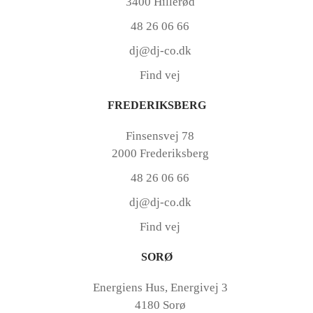
3400 Hillerød
48 26 06 66
dj@dj-co.dk
Find vej
FREDERIKSBERG
Finsensvej 78
2000 Frederiksberg
48 26 06 66
dj@dj-co.dk
Find vej
SORØ
Energiens Hus, Energivej 3
4180 Sorø