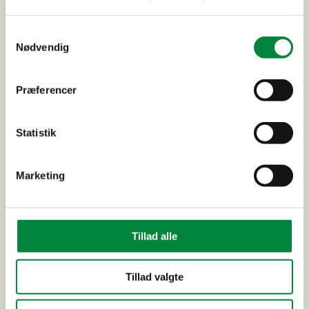
Samtykkevalg
Nødvendig
Præferencer
Byggemodning af Sølvkærvej, Skuldelev
Statistik
Marketing
Tillad alle
Tillad valgte