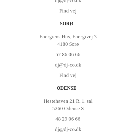
dj@dj-co.dk
Find vej
SORØ
Energiens Hus, Energivej 3
4180 Sorø
57 86 06 66
dj@dj-co.dk
Find vej
ODENSE
Hestehaven 21 R, 1. sal
5260 Odense S
48 29 06 66
dj@dj-co.dk