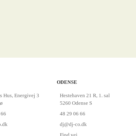
ODENSE
s Hus, Energivej 3
Hestehaven 21 R, 1. sal
rø
5260 Odense S
 66
48 29 06 66
o.dk
dj@dj-co.dk
Find vej