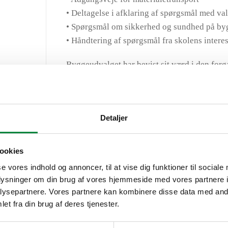
• Deltagelse i afklaring af spørgsmål med v
• Spørgsmål om sikkerhed og sundhed på by
• Håndtering af spørgsmål fra skolens intere
Byggeudvalget har bevist sit værd i den forg
flere tilfælde ført til hurtig afklaring af spø
Vi har forestået totalrådgivning inden for ing
udførelsesfasen. Derudover har vi med vores 
Detaljer
af den nye tilbygning. Vi har ligeledes fores
afholdelse af sikkerhedsmøder og sikkerheds
ookies
indledende registrering og bygningssyn, proj
se vores indhold og annoncer, til at vise dig funktioner til sociale
udført rådgivning om statik i KK2 og i brand
oplysninger om din brug af vores hjemmeside med vores partnere i
ysepartnere. Vores partnere kan kombinere disse data med andr
et fra din brug af deres tjenester.