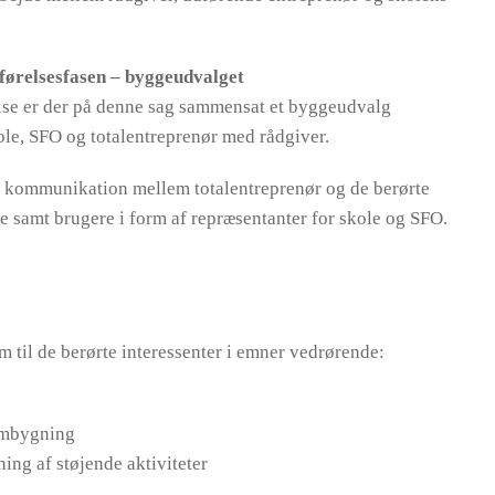
dførelsesfasen – byggeudvalget
lse er der på denne sag sammensat et byggeudvalg
ole, SFO og totalentreprenør med rådgiver.
ig kommunikation mellem totalentreprenør og de berørte
se samt brugere i form af repræsentanter for skole og SFO.
m til de berørte interessenter i emner vedrørende:
 ombygning
ning af støjende aktiviteter