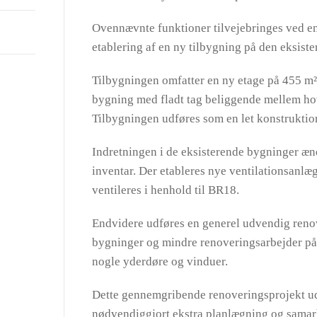
Ovennævnte funktioner tilvejebringes ved en
etablering af en ny tilbygning på den eksiste
Tilbygningen omfatter en ny etage på 455 m²
bygning med fladt tag beliggende mellem ho
Tilbygningen udføres som en let konstruktion
Indretningen i de eksisterende bygninger æn
inventar. Der etableres nye ventilationsanlæg
ventileres i henhold til BR18.
Endvidere udføres en generel udvendig renover
bygninger og mindre renoveringsarbejder på
nogle yderdøre og vinduer.
Dette gennemgribende renoveringsprojekt udf
nødvendiggjort ekstra planlægning og samar