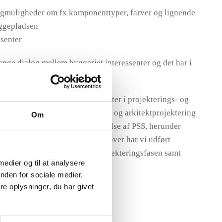
algmuligheder om fx komponenttyper, farver og lignende
ggepladsen
ssenter
ange dialog mellem byggeriet interessenter og det har i
rgsmål og problemstillinger.
eniørarbejder, herunder aktiviteter i projekterings- og
eget arkitektteam udført design og arkitektprojektering
Om
tået udførelse af overordnet ledelse af PSS, herunder
runderinger på pladsen. Derudover har vi udført
ekterings- og IKT-ledelse i projekteringsfasen samt
 medier og til at analysere
klasse 2
nden for sociale medier,
e oplysninger, du har givet