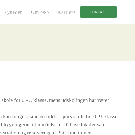
Nyheder
Om os
Karriere
KONTAKT
 skole for 0.–7. klasse, mens udskolingen har været
n kan fungere som en fuld 2-spors skole for 0.-9. klasse
f bygningerne til opnåelse af 20 basislokaler samt
nistration og renovering af PLC-funktionen.