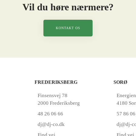
Vil du høre nærmere?
KONTAKT OS
FREDERIKSBERG
SORØ
Finsensvej 78
Energien
2000 Frederiksberg
4180 So
48 26 06 66
57 86 06
dj@dj-co.dk
dj@dj-c
Find vej
Find vej