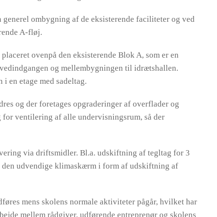
 generel ombygning af de eksisterende faciliteter og ved
rende A-fløj.
 placeret ovenpå den eksisterende Blok A, som er en
vedindgangen og mellembygningen til idrætshallen.
 i en etage med sadeltag.
dres og der foretages opgraderinger af overflader og
 for ventilering af alle undervisningsrum, så der
ing via driftsmidler. Bl.a. udskiftning af tegltag for 3
 den udvendige klimaskærm i form af udskiftning af
øres mens skolens normale aktiviteter pågår, hvilket har
bejde mellem rådgiver, udførende entreprenør og skolens