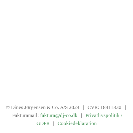
© Dines Jørgensen & Co. A/S 2024
| CVR: 18411830 |
Fakturamail:
faktura@dj-co.dk
|
Privatlivspolitik /
GDPR
|
Cookiedeklaration