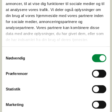
annoncer, til at vise dig funktioner til sociale medier og til
at analysere vores trafik. Vi deler også oplysninger om
din brug af vores hjemmeside med vores partnere inden
Ammendrup Park, Agergårdsvej nr. 5
for sociale medier, annonceringspartnere og
analysepartnere. Vores partnere kan kombinere disse
data med andre oplysninger, du har givet dem, eller som
de har indsamlet fra din brug af deres tjenester.
Samtykkevalg
Nødvendig
Præferencer
Statistik
Marketing
Nyt fortov og cykelsti i begge sider af Frederiksværksgade,